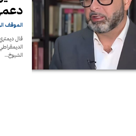
دعمه
الموقف ال
قال ديمتري 
الديمقراطي
الشيوخ...