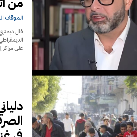
من ات
الموقف ال
قال ديمتري 
الديمقراطي
على مراكز إي
دلياني
الصرف
في غز