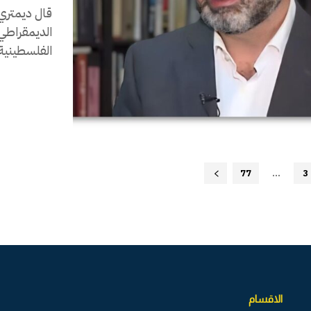
قال ديمتري 
الديمقراطي 
الفلسطينية ق
77
...
3
الاقسام