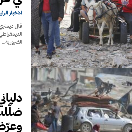
الاخبار الرئ
قال ديمتري 
الديمقراطي 
الضرورية...
دلياني
ضلّلت
وعرّ