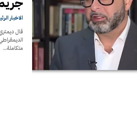
جريمة 
الاخبار الرئ
قال ديمتري 
الديمقراطي
متكاملة...