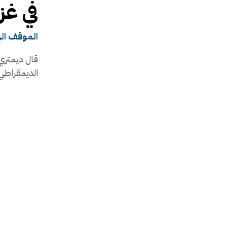
في غز
الموقف ال
قال ديمتري 
الديمقراطي 