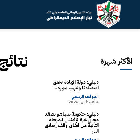
نتائج
الأكثر شهرة
دلياني: دولة الإبادة تخنق
اقتصادنا وتنهب مواردنا
الموقف الرسمي
4 أغسطس، 2026
دلياني: حكومة نتنياهو تصعّد
مجازر غزة لإفشال المرحلة
الثانية من اتفاق وقف إطلاق
النار
الموقف الرسمي