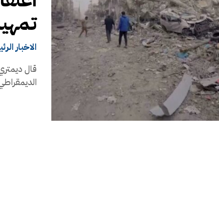
تمهيدا
الاخبار الرئ
قال ديمتري 
الديمقراطي ف