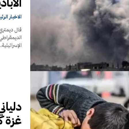
الاباد
الاخبار الرئ
قال ديمتري 
الديمقراطي 
الإسرائيلية..
دلياني
غزة ك