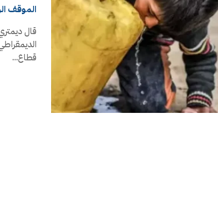
الموقف ال
قال ديمتري 
الديمقراطي 
قطاع...