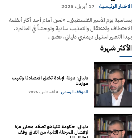
الاخبار الرئيسية
17 أبريل، 2025
بمناسبة يوم الأسير الفلسطيني.. «نحن أمام أحد أكثر أنظمة
الاختطاف والاعتقال والتعذيب سادية وتوحشاً في العالم»،
بهذا التعبير استهل ديمتري دلياني، عضو...
الأكثر شهرة
دلياني: دولة الإبادة تخنق اقتصادنا وتنهب
مواردنا
الموقف الرسمي
4 أغسطس، 2026
دلياني: حكومة نتنياهو تصعّد مجازر غزة
لإفشال المرحلة الثانية من اتفاق وقف
إطلاق النار