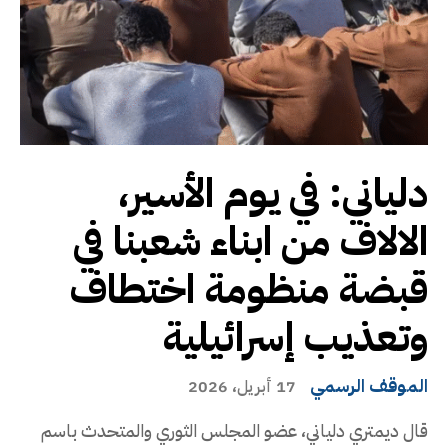
دلياني: في يوم الأسير،
الالاف من ابناء شعبنا في
قبضة منظومة اختطاف
وتعذيب إسرائيلية
الموقف الرسمي
17 أبريل، 2026
قال ديمتري دلياني، عضو المجلس الثوري والمتحدث باسم