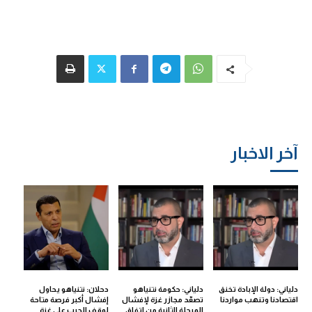
آخر الاخبار
دلياني: دولة الإبادة تخنق
دلياني: حكومة نتنياهو
دحلان: نتنياهو يحاول
اقتصادنا وتنهب مواردنا
تصعّد مجازر غزة لإفشال
إفشال أكبر فرصة متاحة
المرحلة الثانية من اتفاق
لوقف الحرب على غزة