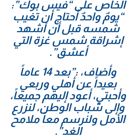
الخاص على “فيس بوك”:
“يومٌ واحدٌ أحتاج أن تغيب
شمسه قبل أن أشهد
إشراقة شمس غزة التي
أعشق”.
وأضاف، :”بعد 14 عاماً
بعيداً عن أهلي وربعي
وأحبتي، أعود إليهم جميعاً،
وإلى شباب الوطن، لنزرع
الأمل ولنرسم معاً ملامح
الغد”.