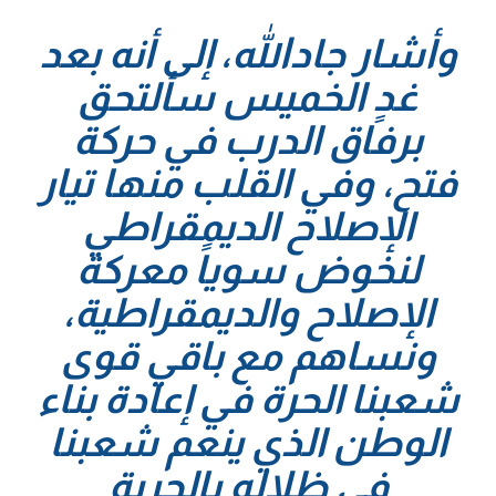
وأشار جادالله، إلى أنه بعد
غدٍ الخميس سألتحق
برفاق الدرب في حركة
فتح، وفي القلب منها تيار
الإصلاح الديمقراطي
لنخوض سوياً معركة
الإصلاح والديمقراطية،
ونساهم مع باقي قوى
شعبنا الحرة في إعادة بناء
الوطن الذي ينعم شعبنا
في ظلاله بالحرية