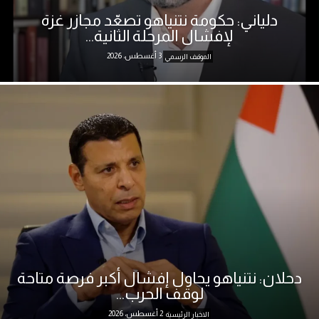
دلياني: حكومة نتنياهو تصعّد مجازر غزة
لإفشال المرحلة الثانية...
3 أغسطس، 2026
الموقف الرسمي
دحلان: نتنياهو يحاول إفشال أكبر فرصة متاحة
لوقف الحرب...
2 أغسطس، 2026
الاخبار الرئيسية