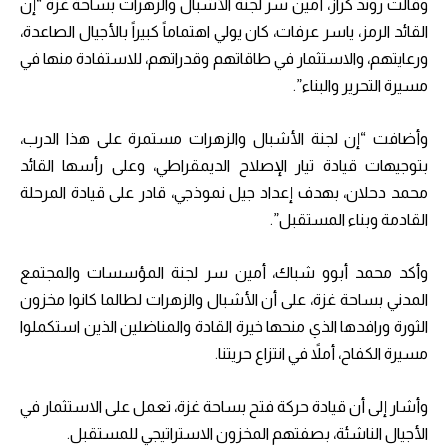
وقالت روند كراز، أمين سر لجنة الأشبال والزهرات بساحة غزة “إن
القائد الرمز، ياسر عرفات، كان يولي اهتماماً كبيراً بالأجيال الصاعدة،
ورعايتهم، والاستثمار في طاقاتهم وقدراتهم، للاستفادة منها في
مسيرة التحرير والبناء”.
وأضافت “إن لجنة الأشبال والزهرات مستمرة على هذا الدرب،
بتوجيهات قيادة تيار الإصلاح الديمقراطي، وعلى رأسها القائد
محمد دحلان، بهدف إعداد جيل نموذجي، قادر على قيادة المرحلة
القادمة وبناء المستقبل”.
وأكد محمد أبوو شباك، أمين سر لجنة المؤسسات والمجتمع
المدني بساحة غزة، على أن الأشبال والزهرات لطالما كانوا مخزون
الثورة ورافدها الذي منحها خيرة القادة والمناضلين الذين استكملوا
مسيرة الكفاح، أملاً في انتزاع حريتنا.
وأشار إلى أن قيادة حركة فتح بساحة غزة، تعمل على الاستثمار في
الأجيال الناشئة، بصفتهم المخزون الاستراتيجي للمستقبل.