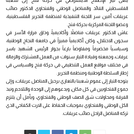
ينعى تيار الإصلاح الديمقراطي في حركة فتح إلى شعبنا
الفلسطيني القائد والمناضل الوطني والفتحاوي الدكتور صائب
عريقات أمين سر اللجنة التنفيذية لمنظمة التحرير الفلسطينية،
وعضو اللجنة المركزية بحركة فتح.
عاش الدكتور عريقات مناضلاً وأكاديمياً، وذاق مرارة الأسر في
سجون الاحتلال، وكان أكاديمياً مميزاً في جامعة النجاح الوطنية،
وسياسياً مخضرماً ومفاوضاً بارعاً بجوار الرئيس الشهيد ياسر
عرفات، وجمعته وقيادة التيار سنوات من العمل المشترك والزمالة
في مختلف مواقع العمل التنظيمي في حركة فتح والسياسي في
إطار السلطة الوطنية ومنظمة التحرير.
يتوجه التيار إلى عموم شعبنا بالتعازي برحيل المناضل عريقات، وإلى
جموع الفتحاويين في كل مكان، ويدعوهم إلى الوحدة والتلاحم ونبذ
الفرقة ومحاولات شق الصف الوطني والفتحاوي، ويأمل أن يلتزم
الكل الوطني والفتحاوي بموجبات الحفاظ على الارث الكفاحي الذي
تركه المناضل الراحل صائب عريقات.