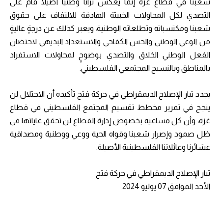
شعبنا في قطاع غزة إنما يعكس تراثًا وطنيًا أصيلًا قام على
التصدي لكل المحاولات الخبيثة الهادفة للالتفاف على حقوق
شعبنا ومكتسباته وتطلعاته الوطنية، ويعبر كذلك عن درجةٍ عاليةٍ
من الوعي الوطني والحس الكفاحي والاستعداد البديهي لاحتضان
الفعل الوطني الخلاق والتصدي بوضوحٍ لمحاولات الاستفراد
بالمناطق وبالنسيج المجتمعي الفلسطيني.
يجدد تيار الإصلاح الديمقراطي في حركة فتح تأكيده أن الاحتلال لن
ينجح في تمرير مخطط تقسيم المجتمع الفلسطيني في قطاع
غزة، وأن كل مساعيه بخصوص إدارة القطاع لن تحقق غاياتها في
ظل صمود وإصرار شعبنا وقواه الحية ووعي ووطنية ومصداقية
عشائرنا وعائلاتنا الفلسطينية الأصيلة.
تيار الإصلاح الديمقراطي في حركة فتح
الأحد الموافق 07 يوليو 2024