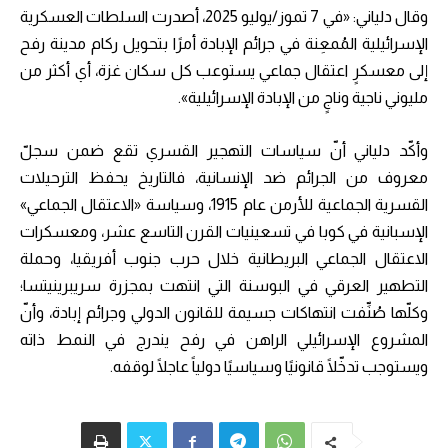
وقال دلياني: «في 7 تموز/يوليو 2025، أصدرت السلطات العسكرية
الإسرائيلية المُمعِنة في جرائم الإبادة أمرًا بتحويل ركام مدينة رفح
إلى معسكرٍ اعتقال جماعي يستوعب كل سكان غزة، أي أكثر من
مليوني ناجية وناجٍ من الإبادة الإسرائيلية».
وأكّد دلياني أنّ سياسات التهجير القسري تقع ضمن سجلّ
معروف من الجرائم ضد الإنسانية، فالتاريخ يحفظ الترحيلات
القسرية الجماعية للأرمن عام 1915، وسياسة «الاعتقال الجماعي»
الإسبانية في كوبا في تسعينيات القرن التاسع عشر، ومعسكرات
الاعتقال الجماعي البريطانية خلال حرب جنوب أفريقيا، وحملة
التطهير العرقي في البوسنة التي انتهت بمجزرة سريبرينيتسا؛
وكلّها صُنِّفت انتهاكات جسيمة للقانون الدولي وجرائم إبادة، وأنّ
المشروع الإسرائيلي الراهن في رفح يندرج في النمط ذاته
ويستوجب تدخّلًا قانونيًا وسياسيًا دولياً عاجلًا لوقفه.