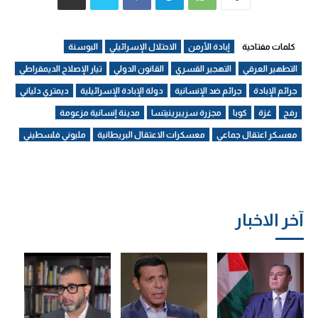
كلمات مفتاحية
إبادة الأرمن
الاحتلال الإسرائيلي
البوسنة
التطهير العرقي
التهجير القسري
القانون الدولي
تيار الإصلاح الديمقراطي
جرائم الإبادة
جرائم ضد الإنسانية
دولة الإبادة الإسرائيلية
ديمتري دلياني
رفح
غزة
كوبا
مجزرة سريبرينيتسا
مدينة إنسانية مزعومة
معسكر اعتقال جماعي
معسكرات الاعتقال البريطانية
مليوني فلسطيني
آخر الاخبار