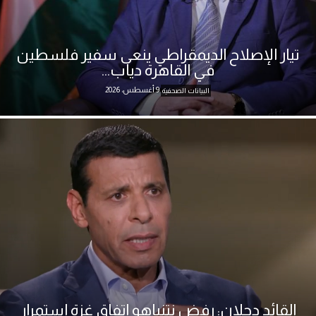
تيار الإصلاح الديمقراطي ينعى سفير فلسطين
في القاهرة دياب...
9 أغسطس، 2026
البيانات الصحفية
القائد دحلان: رفض نتنياهو اتفاق غزة استمرار