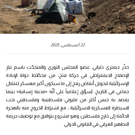
22 أغسطس، 2025
حذّر ديمتري دلياني، عضو المجلس الثوري والمتحدّث باسم تيار
الإصلاح الديمقراطي في حركة فتح، من مخطّط دولة الإبادة
الإسرائيلية لتحويل أنقاض رفح إلى ما سيكون أكبر معسكر اعتقال
جماعي في التاريخ، يُسوَّق إعلامياً على أنّه «مدينة إنسانية» بينما
يقصد به حبس أكثر من مليوني فلسطينية وفلسطيني تحت
السيطرة العسكرية الاسرائيلية ، مع اشتراط الخروج منه بالهجرة
الدائمة إلى خارج فلسطين؛ وهو مشروع يتوافق مع توصيف جريمة
التطهير العرقي في القانوني الدولي.