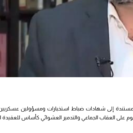
لمستندة إلى شهادات ضباط استخبارات ومسؤولين عسكريين إ
وم على العقاب الجماعي والتدمير العشوائي كأساس للعقيدة ا