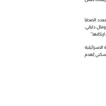
عدد الضحايا
وقال دلياني:
تكابها.”
الاسرائيلية
 سكني يُهدم