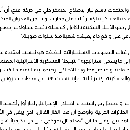
 والمتحدث باسم تيار الإصلاح الديمقراطي في حركة فتح، أن 
لعقيدة العسكرية الإسرائيلية على مدار سنوات من العدوان المتك
لى محو الأحياء السكنية بالكامل كوسيلة بائسة لمحاولات إخضاع
افي على واقع دامٍ يعيشه شعبنا منذ سنوات طويلة.”
 غياب المعلومات الاستخباراتية الدقيقة هو تجسيد لعقيدة ع
إلى ما يسمى استراتيجية “التبليط” العسكرية الاسرائيلية المعتمد
ود قادة او عناصر مطلوبة للاحتلال. وعندما يتم الاعتماد المُسب
 والعسكرية الإسرائيلية، فإننا نتحدث هنا عن مخطط مدروس ل
، والمتمثل في استخدام الاحتلال الإسرائيلي لغاز أول أكسيد ال
 الطائرات الحربية. وأوضح أن هذا الغاز القاتل، الذي يبقى في ال
لمدنيين. وقال دلياني: “هذا مثال نموذجي على حرب كيميائية، و
ستخدام الغازات السامة، عمد الجيش الإسرائيلي إلى دمج هذه ال