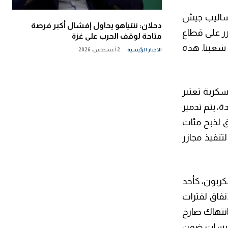
أساليب جيش
دحلان: نتنياهو يحاول إفشال أكبر فرصة
رر على قطاع
متاحة لوقف الحرب على غزة
 شعبنا. هذه
الاخبار الرئيسية
2 أغسطس، 2026
سكرية تعتبر
ة، يتم تدمير
ق لذبح مئات
تنفيذ مجازر
كربون، كأحد
أنفاق لفترات
انتهاك صارخ
ممارسات ضمن