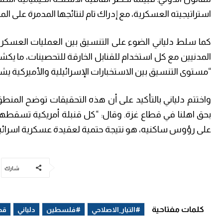
استراتيجيته العسكرية، مع إدراك تام لنتائجها المدمرة على المد
كما سلط دلياني الضوء على التنسيق بين العمليات العسكرية 
المدنيين مع كل استخدام للقنابل الخارقة للتحصينات، ما يكشف
“مستوى التنسيق بين الاستخبارات الإسرائيلية والأميركية يشي
واختتم دلياني بالتأكيد على أن هذه التحقيقات توضح المنطق
بحق اهلنا في قطاع غزة. وقال: “كل قنبلة أمريكية تسقطها ا
على رؤوس ساكنيه، هو نتيجة حتمية لعقيدة عسكرية اسرائي
شارك
كلمات مفتاحية
#التيار_الاصلاحي
#فلسطين
دلياني
قط