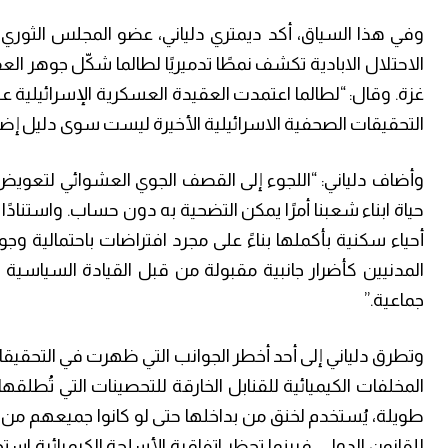
وفي هذا السياق، أكد ديمتري دلياني، عضو المجلس الثوري
الاحتلال الابادية تكشف نمطًا تدميريًا لطالما شكّل جوهر ا
غزة. وقال: “لطالما اعتمدت العقيدة العسكرية الإسرائيلية ع
التحقيقات الصحفية الاسرائيلية الأخيرة ليست سوى دليل إض
وأضاف دلياني: “اللجوء إلى القصف الجوي العشوائي لتعويض
حياة ابناء شعبنا أمرًا يمكن التضحية به دون حساب. واستنادًا 
أحياء سكنية بأكملها بناءً على مجرد افتراضات باحتمالية وج
المدنيين كأضرار جانبية مقبولة من قبل القيادة السياسية
جماعية.”
وتطرق دلياني إلى أحد أخطر الجوانب التي ظهرت في التحقيقات
المخلفات الكيميائية للقنابل الخارقة للتحصينات التي تُطلقها
طويلة، يُستخدم لخنق من بداخلها حتى لو كانوا جميعهم من ا
للقانون الدولي. فبينما تحظر اتفاقية الأسلحة الكيميائية ا