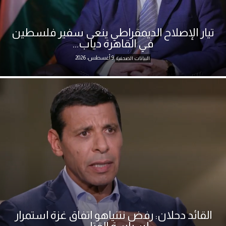
تيار الإصلاح الديمقراطي ينعى سفير فلسطين
في القاهرة دياب...
9 أغسطس، 2026
البيانات الصحفية
القائد دحلان: رفض نتنياهو اتفاق غزة استمرار