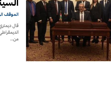
السينا
الموقف ال
قال ديمتري 
الديمقراطي ف
من...