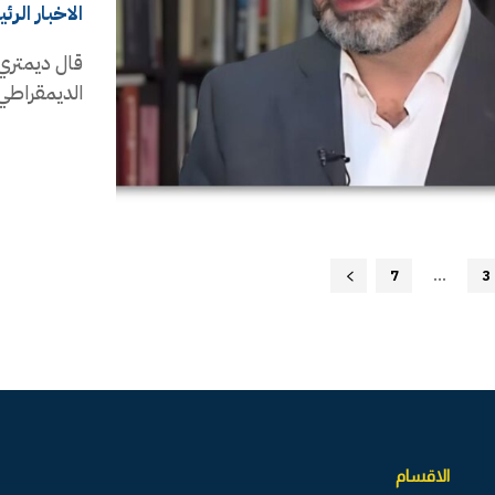
الاخبار الرئ
قال ديمتري 
الديمقراطي في حرك
7
...
3
الاقسام