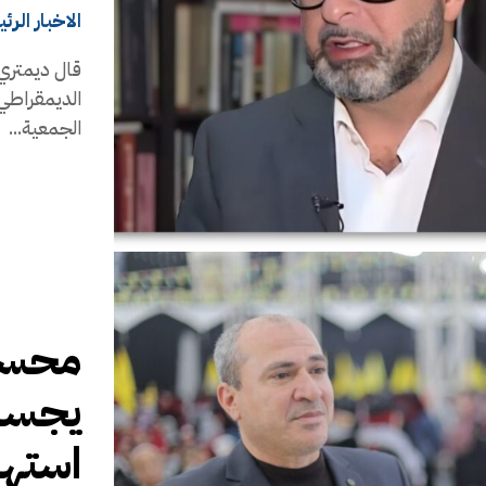
الاخبار الرئ
قال ديمتري 
الديمقراطي 
الجمعية...
محسن
يجسد 
استهد