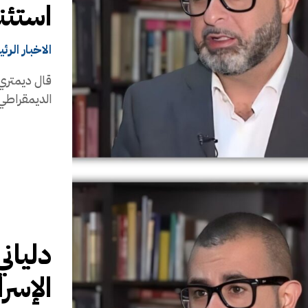
استئن
الاخبار الرئ
قال ديمتري 
الديمقراطي ف
دلياني
الإسرا