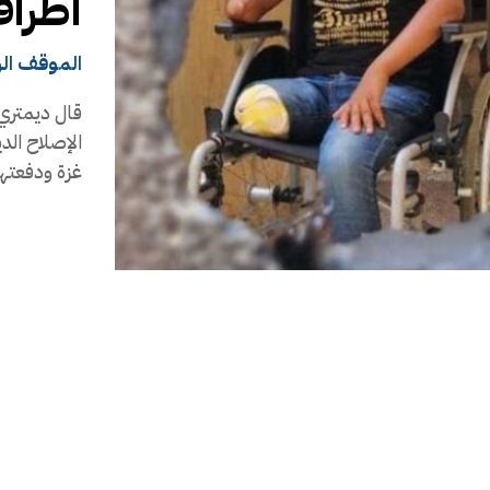
أطراف
الموقف ال
قال ديمتري 
الإصلاح الد
غزة ودفعتها.