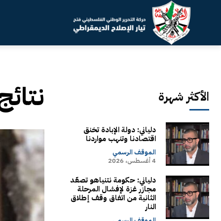
نتائج
الأكثر شهرة
دلياني: دولة الإبادة تخنق
اقتصادنا وتنهب مواردنا
الموقف الرسمي
4 أغسطس، 2026
دلياني: حكومة نتنياهو تصعّد
مجازر غزة لإفشال المرحلة
الثانية من اتفاق وقف إطلاق
النار
الموقف الرسمي