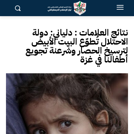
نتائج العلامات :
دلياني: دولة
الاحتلال تُطوّع البيت الأبيض
لترسيخ الحصار وشَرعنة تجويع
أطفالنا في غزة