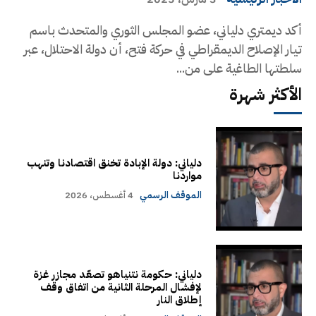
أكد ديمتري دلياني، عضو المجلس الثوري والمتحدث باسم
تيار الإصلاح الديمقراطي في حركة فتح، أن دولة الاحتلال، عبر
سلطتها الطاغية على من...
الأكثر شهرة
دلياني: دولة الإبادة تخنق اقتصادنا وتنهب
مواردنا
الموقف الرسمي
4 أغسطس، 2026
دلياني: حكومة نتنياهو تصعّد مجازر غزة
لإفشال المرحلة الثانية من اتفاق وقف
إطلاق النار