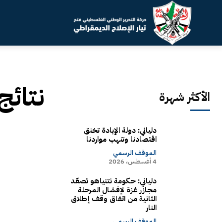
نتائج
الأكثر شهرة
دلياني: دولة الإبادة تخنق
اقتصادنا وتنهب مواردنا
الموقف الرسمي
4 أغسطس، 2026
دلياني: حكومة نتنياهو تصعّد
مجازر غزة لإفشال المرحلة
الثانية من اتفاق وقف إطلاق
النار
الموقف الرسمي