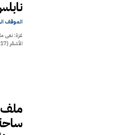
نابل
الموقف ال
غزة: نعى مل
الأشقر (17 عامًا)، والذي استشهد فجر الثلاثاء، برصاص قوات...
ملف ا
ساحة 