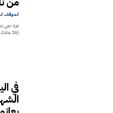
من ن
الموقف ال
غزة: نعي م
(16 عامًا)، متأثرًا بجروحه الحرجة التي أصيب بها إثر إصابته...
في ال
الشهد
يعانو