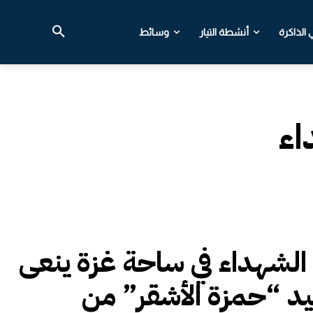
الذاكرة
أنشطة التيار
وسائط
اء
لشهداء في ساحة غزة ينعى
د “حمزة الأشقر” من