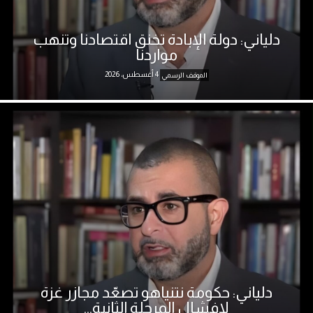
دلياني: دولة الإبادة تخنق اقتصادنا وتنهب
مواردنا
4 أغسطس، 2026
الموقف الرسمي
دلياني: حكومة نتنياهو تصعّد مجازر غزة
لإفشال المرحلة الثانية...