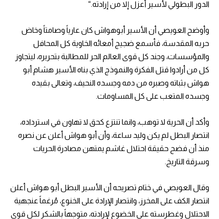
الدور البطولي لأسير أعزل إلا من إرادته
“.
وأوضح العويصي أن الأسير أبوهواش كان عارياً وصامتاً وخاض
حربه المقدسة، فأسمع ضجيج أمعائه الخاوية كل المحافل
والمؤسسات، وجند كل قوى العالم الحر للمطالبة بتحريره، ليتجاوز
كل من أرادوا قتل الفكرة والنموذج الذي بناه الأسير هشام أبو
هواش بثباته وصبره من دمه وجسده النحيف، وتعالى بقيده
وجسده المتعب على كل المساومات.
وأكد أن الحرية لا توهب، وانما تنتزع كحق لا تهاون في استرداده،
انتصار البطل لم يكن وليد ساعة، وأن أبو هواش أعلن عن نصره
منذ أن فضح حقيقة احتلال غاشم يمتهن مصادرة الحريات
وسرقة التاريخ.
وقال العويصي في ختام تصريحه أن الأسير البطل أبو هواش أعلن
انتصار الكف على المخرز، وانتصار الإرادة على الخنوع، مُرغماً عنجهية
الاحتلال وغطرسته على الخضوع لإرادته، متوجهاً بالشكر لكل قوى