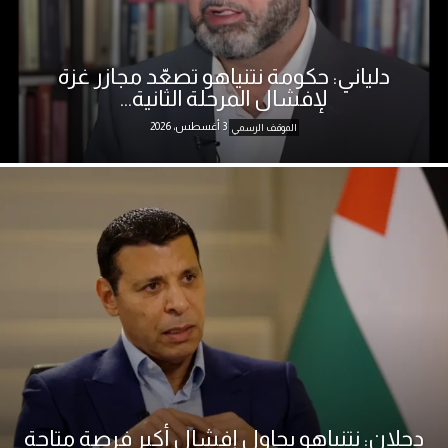
دلياني: حكومة نتنياهو تصعّد مجازر غزة
لإفشال المرحلة الثانية...
3 أغسطس، 2026
الموقف الرسمي
دحلان: نتنياهو يحاول إفشال أكبر فرصة متاحة