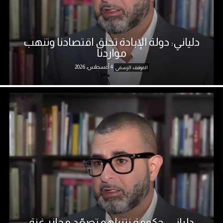
دلياني: دولة الإبادة تخنق اقتصادنا وتنهب
مواردنا
4 أغسطس، 2026
الموقف الرسمي
دلياني: حكومة نتنياهو تصعّد مجازر غزة