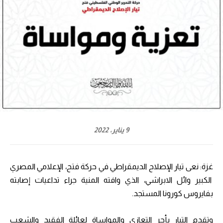
9 يناير، 2022
غزة: نعى تيار الإصلاح الديمقراطي في حركة فتح، الإعلامي المصري
الكبير وائل الابراشي، الذي وافته المنية جراء تداعيات إصابته
بفايروس كورونا المستجد.
وتقدم التيار بأحر التعازي والمواساة لعائلة الفقيد والشعب