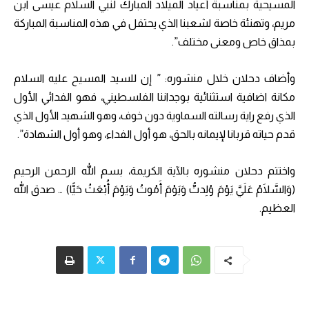
المسيحية بمناسبة أعياد الميلاد المبارك لنبي السلام عيسى ابن
مريم، وتهنئة خاصة لشعبنا الذي يحتفل في هذه المناسبة المباركة
بمذاق خاص ومعنى مختلف”.
وأضاف دحلان خلال منشوره: ” إن للسيد المسيح عليه السلام
مكانة اضافية استثنائية بوجداننا الفلسطيني، فهو الفدائي الأول
الذي رفع راية رسالته السماوية دون خوف، وهو الشهيد الأول الذي
قدم حياته قربانا لإيمانه بالحق، هو أول الفداء، وهو أول الشهادة”.
واختتم دحلان منشوره بالآية الكريمة، بسم الله الرحمن الرحيم
(وَالسَّلَامُ عَلَيَّ يَوْمَ وُلِدتُّ وَيَوْمَ أَمُوتُ وَيَوْمَ أُبْعَثُ حَيًّا) … صدق الله
العظيم.